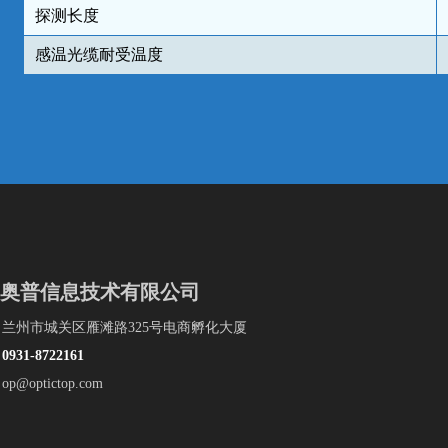
探测长度
感温光缆耐受温度
奥普信息技术有限公司
兰州市城关区雁滩路325号电商孵化大厦
：
0931-
8722161
@optictop.com