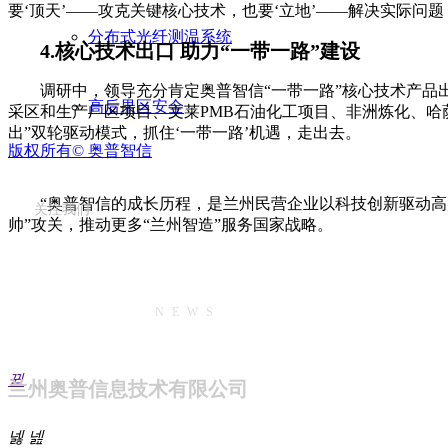
要‘顶天’——攻克关键核心技术，也要‘立地’——解决实际问
分布式光纤测温系统
4.核心技术出口 助力“一带一路”建设
调研中，领导充分肯定奥普智信“一带一路”核心技术产
高后果区安全
采区和生产厂区项目、文莱PMB石油化工项目、非洲炼化、哈
出”双轮驱动模式，抓住‘一带一路’机遇，走出去。
版权所有©
奥普智信
“奥普智信的成长历程，是兰州民营企业以科技创新驱动高
关注我们
帅”攻关，推动更多“兰州智造”服务国家战略。
NEWS
新闻动态
뀓
兰州奥普信息技术有限公司
넳
넲