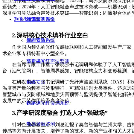
企业合作建立实验和演示基地；2022年，周界安防系统应用比
遥领先；2024年：人工智能融合声波技术突破——机器识别：
深度学习算法融合声波技术突破——智能识别：固液混合体的
联系我们
泄漏监测系统
油库罐区安全
2.深耕核心技术填补行业空白
周界安防系统
智能管道
作为国内领先的光纤传感物联网和人工智能研发生产厂家
术企业和专精特新中小型企业。
分布式光纤声波监测
高后果区
在首席专家工作室，张晓强书记调研和体验了了人工智能
台（油气管网）、智能周界感知、智能结构应力和变形检测、
在研发中心，张书记调研了光纤声波监测系统（DAS）和光
系统
周界安防
温度等产量的频率与波形特征，可精准识别大类事件，还原远
智慧城市与安防领域和地质灾害预警与监测提供了智能化解决
发展中的示范作用给予高度评价。
布里渊光纤传感系统
铁路
3.产学研深度融合 打造人才“强磁场”
油品渗漏监测
电力
针对企业创新生态，刘总汇报了奥普智信与兰州大学、吉
传感等方向开展攻关，培养了新的技术、新的产业和相关人才