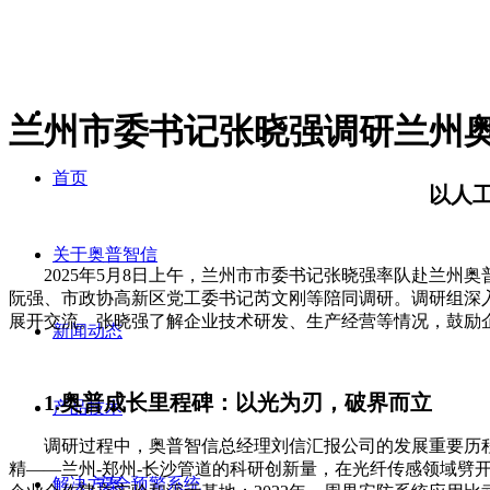
兰州市委书记张晓强调研兰州
首页
以人
关于奥普智信
2025年5月8日上午，兰州市市委书记张晓强率队赴兰州
阮强、市政协高新区党工委书记芮文刚等陪同调研。调研组深
展开交流。张晓强了解企业技术研发、生产经营等情况，鼓励
新闻动态
1.奥普成长里程碑：以光为刃，破界而立
产品技术
调研过程中，奥普智信总经理刘信汇报公司的发展重要历程的
精——兰州-郑州-长沙管道的科研创新量，在光纤传感领域劈开
解决方案
安全预警系统