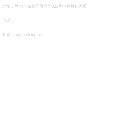
地址：兰州市城关区雁滩路325号电商孵化大厦
电话：
0931-
8722161
邮箱：op@optictop.com